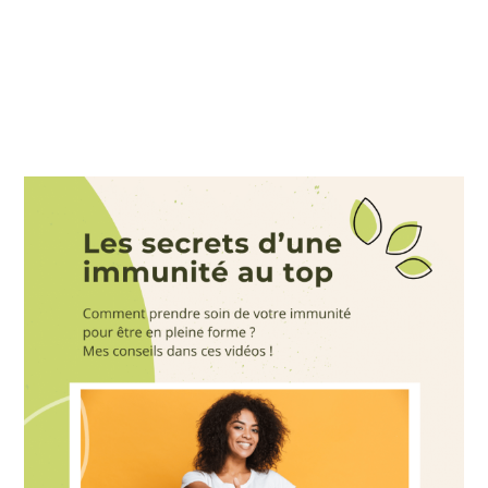
Le principe du
séchage solaire
Plus l’air est chaud, plus il peut
absorber d’humidité. On va donc le
chauffer à 40 ou 45° grâce au soleil
(s’il est moins chaud, ce sera
simplement un peu plus long) et le
faire circuler autour des aliments à
faire sécher.
Cette circulation va entraîner le
transfert de l’eau du fruit vers l’air qui
le traverse. L’air humide sera ensuite