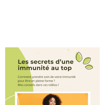
contexte de travail ou de
concentration, soutenir la
vigilance et aider à mieux
exécuter certaines tâches (dont
des tâches de mémoire
prospective). Mais ce n’est ni un
traitement, ni une promesse, ni
une solution à elle seule.
Quel romarin ?
(chémotypes +
pourquoi “à cinéole”)
Quand on dit “
huile essentielle de