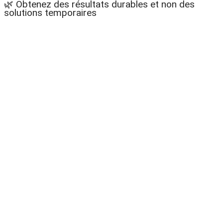
🌿 Obtenez des résultats durables et non des
solutions temporaires
que le
romarin peut
changer (et
ce qu’il ne
changera
pas)